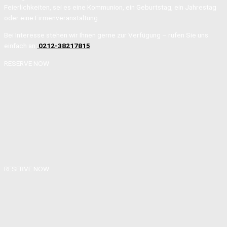
Feierlichkeiten, sei es eine Kommunion, ein Geburtstag, ein Jahrestag
oder eine Firmenveranstaltung.
Bei Interesse stehen wir Ihnen gerne zur Verfügung – rufen Sie uns
einfach an:
0212-38217815
RESERVE NOW
RESERVE NOW