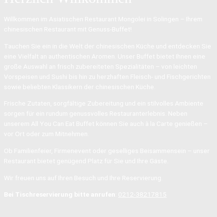
Willkommen im Asiatischen Restaurant Mongolei in Solingen – Ihrem
chinesischen Restaurant mit Genuss-Buffet!
Tauchen Sie ein in die Welt der chinesischen Küche und entdecken Sie
eine Vielfalt an authentischen Aromen. Unser Buffet bietet Ihnen eine
große Auswahl an frisch zubereiteten Spezialitäten – von leichten
Vorspeisen und Sushi bis hin zu herzhaften Fleisch- und Fischgerichten
sowie beliebten Klassikern der chinesischen Küche.
Frische Zutaten, sorgfältige Zubereitung und ein stilvolles Ambiente
sorgen für ein rundum genussvolles Restauranterlebnis. Neben
unserem All You Can Eat Buffet können Sie auch à la Carte genießen –
vor Ort oder zum Mitnehmen.
Ob Familienfeier, Firmenevent oder geselliges Beisammensein – unser
Restaurant bietet genügend Platz für Sie und Ihre Gäste.
Wir freuen uns auf Ihren Besuch und Ihre Reservierung.
Bei Tischreservierung bitte anrufen
:
0212-38217815