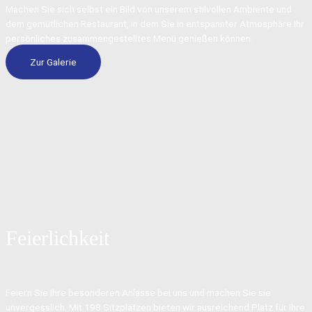
Machen Sie sich selbst ein Bild von unserem stilvollen Ambiente und
dem gemütlichen Restaurant, in dem Sie in entspannter Atmosphäre Ihr
persönliches zusammengestelltes Menü genießen können.
Zur Galerie
Feierlichkeit
Feiern Sie Ihre besonderen Anlässe bei uns und machen Sie sie
unvergesslich. Mit 198 Sitzplätzen bieten wir ausreichend Platz für Ihre