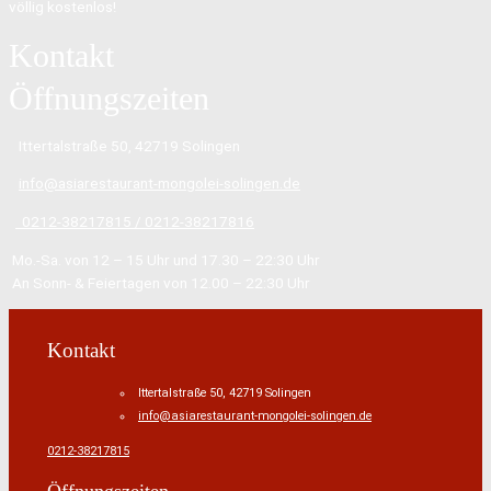
völlig kostenlos!
Kontakt
Öffnungszeiten
Ittertalstraße 50, 42719
Solingen
info@asiarestaurant-mongolei-solingen.de
0212-38217815 /
0212-38217816
Mo.-Sa. von 12 – 15 Uhr und 17.30 – 22:30 Uhr
An Sonn- & Feiertagen von 12.00 – 22:30 Uhr
Kontakt
Ittertalstraße 50, 42719 Solingen
info@asiarestaurant-mongolei-solingen.de
0212-38217815