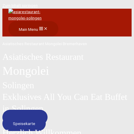
Zum Inhalt springen
Main Menu
Asiatisches Restaurant Mongolei Bremerhaven
Asiatisches Restaurant
Mongolei
Solingen
Exklusives All You Can Eat Buffet
in Solingen
Reservierung
Speisekarte
Herzlich Willkommen